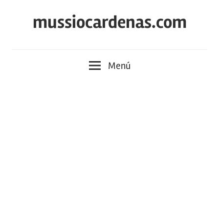
Saltar
mussiocardenas.com
al
contenido
Menú