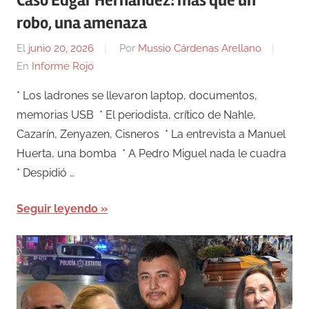
Caso Edgar Hernández: más que un
robo, una amenaza
El
junio 20, 2026
Por
Mussio Cárdenas Arellano
En
Informe Rojo
* Los ladrones se llevaron laptop, documentos,
memorias USB * El periodista, crítico de Nahle,
Cazarín, Zenyazen, Cisneros * La entrevista a Manuel
Huerta, una bomba * A Pedro Miguel nada le cuadra
* Despidió …
Seguir leyendo