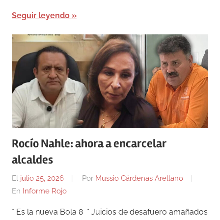
Seguir leyendo
Rocío Nahle: ahora a encarcelar
alcaldes
El
julio 25, 2026
Por
Mussio Cárdenas Arellano
En
Informe Rojo
* Es la nueva Bola 8 * Juicios de desafuero amañados