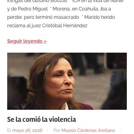
intrigas del Gusano Bouzas * ICA en la vida de Nahle
y de Pedro Miguel * Morena, en Coahuila, iba a
perder, pero terminó masacrado * Marido herido
reclama al juez Cristóbal Hernández
Seguir leyendo
Se la comió la violencia
El
mayo 26, 2026
Por
Mussio Cárdenas Arellano