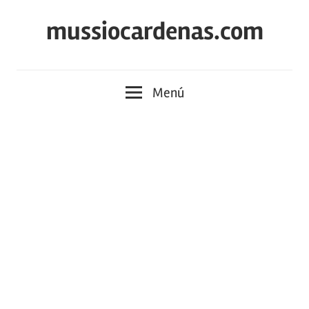
Saltar
mussiocardenas.com
al
contenido
Menú