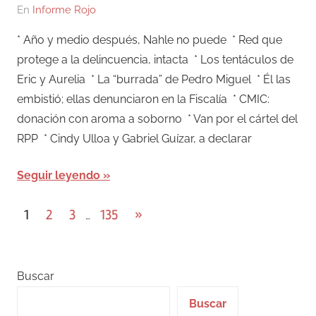
En
Informe Rojo
* Año y medio después, Nahle no puede * Red que
protege a la delincuencia, intacta * Los tentáculos de
Eric y Aurelia * La “burrada” de Pedro Miguel * Él las
embistió; ellas denunciaron en la Fiscalía * CMIC:
donación con aroma a soborno * Van por el cártel del
RPP * Cindy Ulloa y Gabriel Guízar, a declarar
Seguir leyendo
Paginación
Entradas
1
2
3
135
»
…
siguientes
de
entradas
Buscar
Buscar