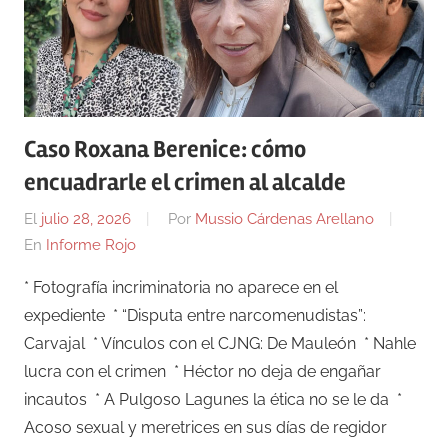
Caso Roxana Berenice: cómo
encuadrarle el crimen al alcalde
El
julio 28, 2026
Por
Mussio Cárdenas Arellano
En
Informe Rojo
* Fotografía incriminatoria no aparece en el
expediente * “Disputa entre narcomenudistas”:
Carvajal * Vínculos con el CJNG: De Mauleón * Nahle
lucra con el crimen * Héctor no deja de engañar
incautos * A Pulgoso Lagunes la ética no se le da *
Acoso sexual y meretrices en sus días de regidor