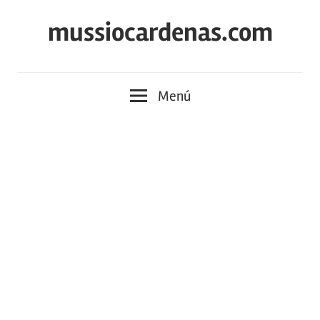
Saltar
mussiocardenas.com
al
contenido
Menú