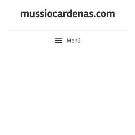
Saltar
mussiocardenas.com
al
contenido
Menú