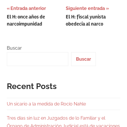
Navegación
Entrada anterior
Siguiente entrada
El H: once años de
El H: fiscal yunista
de
narcoimpunidad
obedecía al narco
entradas
Buscar
Buscar
Recent Posts
Un sicario a la medida de Rocío Nahle
Tres días sin luz en Juzgados de lo Familiar y el
Órgano de Administración Judicial está de vacaciones