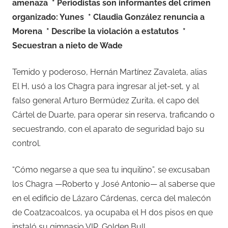
amenaza * Periodistas son informantes del crimen
organizado: Yunes
* Claudia González renuncia a
Morena
* Describe la violación a estatutos
*
Secuestran a nieto de Wa
de
Temido y poderoso, Hernán Martínez Zavaleta, alias
El H, usó a los Chagra para ingresar al jet-set, y al
falso general Arturo Bermúdez Zurita, el capo del
Cártel de Duarte, para operar sin reserva, traficando o
secuestrando, con el aparato de seguridad bajo su
control.
“Cómo negarse a que sea tu inquilino”, se excusaban
los Chagra —Roberto y José Antonio— al saberse que
en el edificio de Lázaro Cárdenas, cerca del malecón
de Coatzacoalcos, ya ocupaba el H dos pisos en que
instaló su gimnasio VIP, Golden Bull.