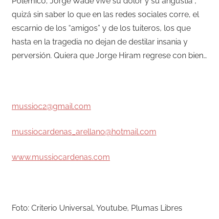
Polémico, Jorge Wade vive su dolor y su angustia ,
quizá sin saber lo que en las redes sociales corre, el
escarnio de los “amigos” y de los tuiteros, los que
hasta en la tragedia no dejan de destilar insania y
perversión. Quiera que Jorge Hiram regrese con bien…
–
mussioc2@gmail.com
mussiocardenas_arellano@hotmail.com
www.mussiocardenas.com
–
Foto: Criterio Universal, Youtube, Plumas Libres