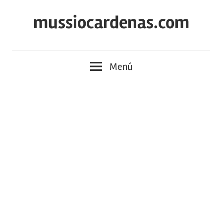
Saltar
mussiocardenas.com
al
contenido
Menú