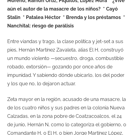
Moreno, Ramón Ortiz, Piquitos, López Mora
* ¿Vive
aún el autor de la masacre de los niños?
* Cayó
Stalin
* Patalea Héctor
* Brenda y los préstamos
*
Nanchital: riesgo de parálisis
Entre viandas y trago, la clase política y jet-set a sus
pies, Hernán Martínez Zavaleta, alias El H, construyó
un mundo violento —secuestro, droga, combustible
robado, extorsión— gozando por once años de
impunidad. Y sabiendo dónde ubicarlo, los del poder
y los que no, lo dejaron actuar.
Zeta mayor en la región, acusado de una masacre, la
de los cuatro niños y sus padres en la colonia Nueva
Calzadas, en la zona pobre de Coatzacoalcos, el 24
de junio, Hernán N, como lo categoriza el gobierno, o
Comandante H, o El H, o bien Jorge Martínez López,