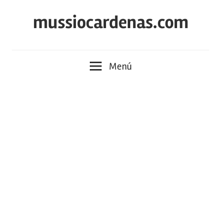
Saltar
mussiocardenas.com
al
contenido
Menú