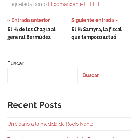
Etiquetada como
El comandante H
,
El H
Navegación
Entrada anterior
Siguiente entrada
El H: de los Chagra al
El H: Samyra, la fiscal
de
general Bermúdez
que tampoco actuó
entradas
Buscar
Buscar
Recent Posts
Un sicario a la medida de Rocío Nahle