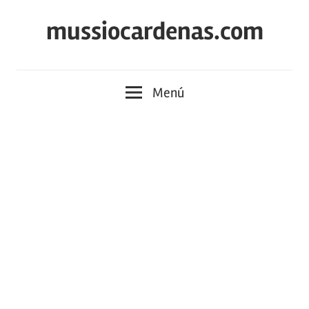
Saltar
mussiocardenas.com
al
contenido
Menú