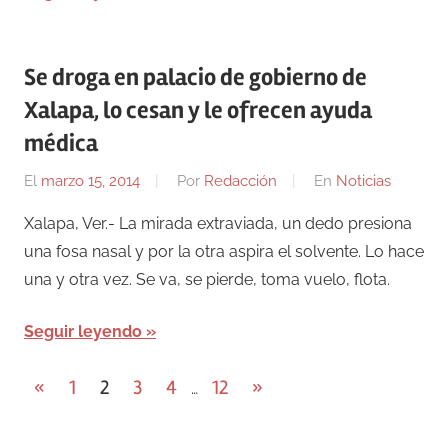
Se droga en palacio de gobierno de
Xalapa, lo cesan y le ofrecen ayuda
médica
El
marzo 15, 2014
Por
Redacción
En
Noticias
Xalapa, Ver.- La mirada extraviada, un dedo presiona
una fosa nasal y por la otra aspira el solvente. Lo hace
una y otra vez. Se va, se pierde, toma vuelo, flota.
Seguir leyendo
Paginación
Entradas
Entradas
«
1
2
3
4
12
»
…
anteriores
siguientes
de