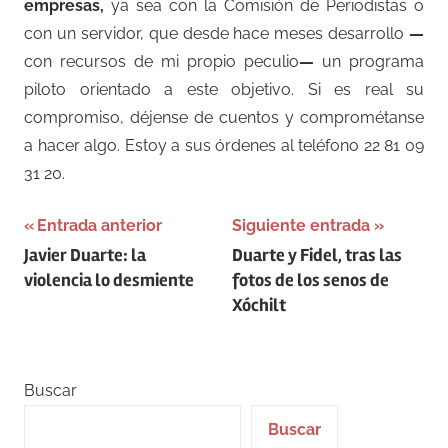
empresas,
ya sea con la Comisión de Periodistas o
con un servidor, que desde hace meses desarrollo
—
con recursos de mi propio peculio
—
un programa
piloto orientado a este objetivo. Si es real su
compromiso, déjense de cuentos y comprométanse
a hacer algo. Estoy a sus órdenes al teléfono 22 81 09
31 20.
Navegación
Entrada anterior
Siguiente entrada
Javier Duarte: la
Duarte y Fidel, tras las
de
violencia lo desmiente
fotos de los senos de
entradas
Xóchilt
Buscar
Buscar