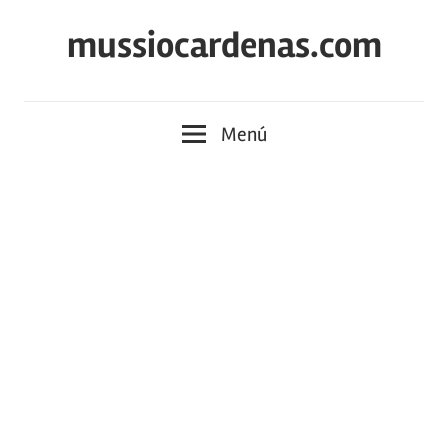
Saltar
mussiocardenas.com
al
contenido
Menú