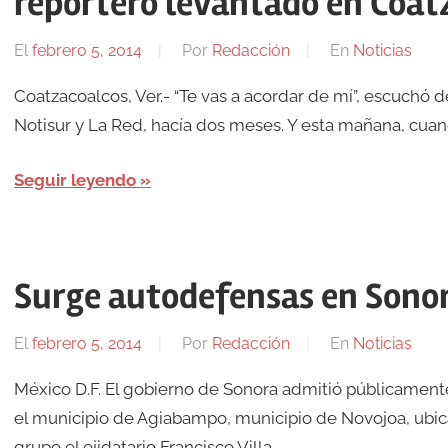
reportero levantado en Coat
El
febrero 5, 2014
Por
Redacción
En
Noticias
Coatzacoalcos, Ver.- “Te vas a acordar de mí”, escuchó 
Notisur y La Red, hacía dos meses. Y esta mañana, cuand
Seguir leyendo
Surge autodefensas en Sono
El
febrero 5, 2014
Por
Redacción
En
Noticias
México D.F. El gobierno de Sonora admitió públicament
el municipio de Agiabampo, municipio de Novojoa, ubic
grupo el ejidatario Francisco Villa …