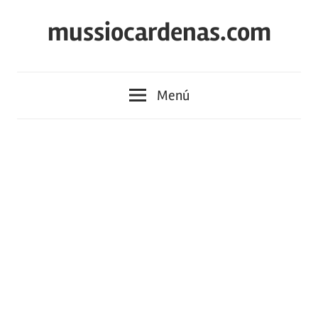
Saltar
mussiocardenas.com
al
contenido
Menú