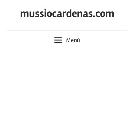
Saltar
mussiocardenas.com
al
contenido
Menú