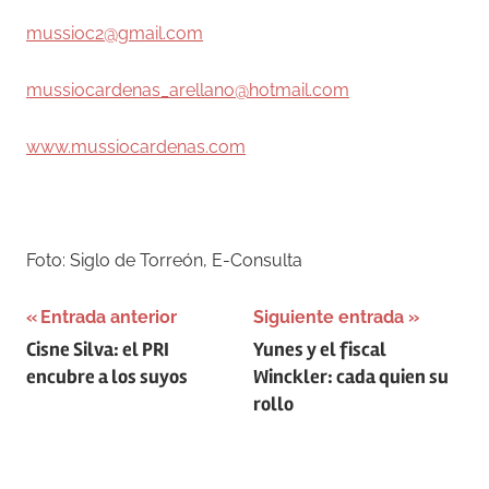
mussioc2@gmail.com
mussiocardenas_arellano@hotmail.com
www.mussiocardenas.com
–
Foto: Siglo de Torreón, E-Consulta
Navegación
Entrada anterior
Siguiente entrada
Cisne Silva: el PRI
Yunes y el fiscal
de
encubre a los suyos
Winckler: cada quien su
entradas
rollo