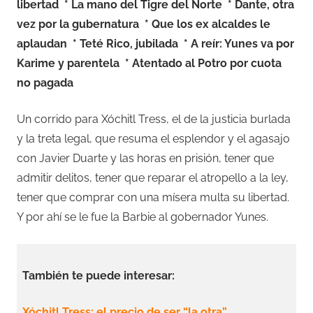
libertad
* La mano del Tigre del Norte
* Dante, otra
vez por la gubernatura
* Que los ex alcaldes le
aplaudan
* Teté Rico, jubilada
* A reír: Yunes va por
Karime y parentela
* Atentado al Potro por cuota
no pagada
Un corrido para Xóchitl Tress, el de la justicia burlada
y la treta legal, que resuma el esplendor y el agasajo
con Javier Duarte y las horas en prisión, tener que
admitir delitos, tener que reparar el atropello a la ley,
tener que comprar con una mísera multa su libertad.
Y por ahí se le fue la Barbie al gobernador Yunes.
También te puede interesar:
Xóchitl Tress: el precio de ser “la otra”