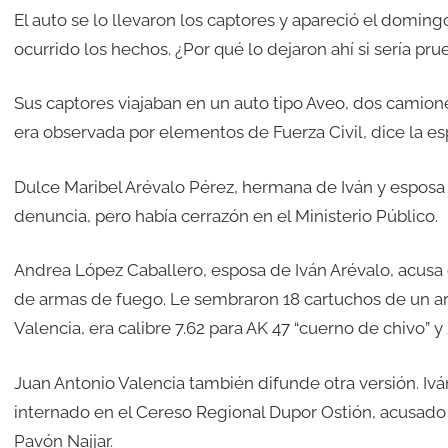
El auto se lo llevaron los captores y apareció el domin
ocurrido los hechos. ¿Por qué lo dejaron ahí si sería pru
Sus captores viajaban en un auto tipo Aveo, dos camione
era observada por elementos de Fuerza Civil, dice la es
Dulce Maribel Arévalo Pérez, hermana de Iván y esposa 
denuncia, pero había cerrazón en el Ministerio Público.
Andrea López Caballero, esposa de Iván Arévalo, acusa
de armas de fuego. Le sembraron 18 cartuchos de un ar
Valencia, era calibre 7.62 para AK 47 “cuerno de chivo” y 
Juan Antonio Valencia también difunde otra versión. Iv
internado en el Cereso Regional Dupor Ostión, acusado
Pavón Najjar.