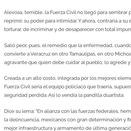
Alevosa, temible, la Fuerza Civil no llegó para sembrar 
reprimir, su poder para intimidar. Y ahora, contraria a s
torturar, de incriminar y de desaparecer con total impun
Salió peor, pues, el remedio que la enfermedad, cuando
convierte a Veracruz en otro Tamaulipas, en otro Michoa
agravante que quien debe cuidar al pueblo, lo agrede y
Creada a un alto costo, integrada por los mejores element
Fuerza Civil sería el equipo policíaco que traería, supue
seguridad perdida. Así lo vendía la pandilla duartista.
Dice su lema: “En alianza con las fuerzas federales, 
la delincuencia, mexicanos con gran determinación y f
mejor infraestructura y armamento de última generación.