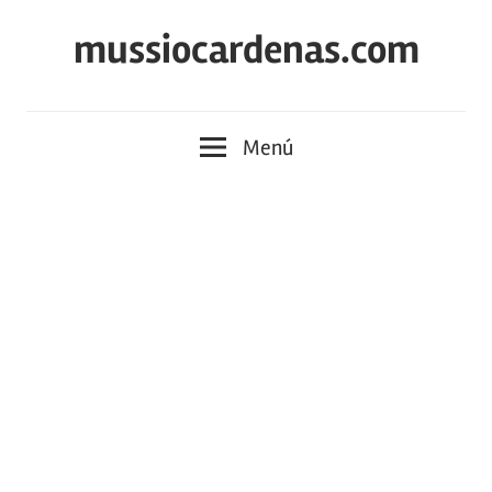
Saltar
mussiocardenas.com
al
contenido
Menú