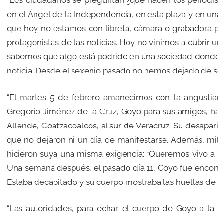
“Los ciudadanos se preguntan ¿qué hacen los periodis
en el Ángel de la Independencia, en esta plaza y en un
que hoy no estamos con libreta, cámara o grabadora p
protagonistas de las noticias. Hoy no vinimos a cubrir 
sabemos que algo está podrido en una sociedad donde q
noticia. Desde el sexenio pasado no hemos dejado de ser
“El martes 5 de febrero amanecimos con la angustian
Gregorio Jiménez de la Cruz, Goyo para sus amigos, ha
Allende, Coatzacoalcos, al sur de Veracruz. Su desapa
que no dejaron ni un día de manifestarse. Además, mil
hicieron suya una misma exigencia: “Queremos vivo a 
Una semana después, el pasado día 11, Goyo fue encon
Estaba decapitado y su cuerpo mostraba las huellas de l
“Las autoridades, para echar el cuerpo de Goyo a la