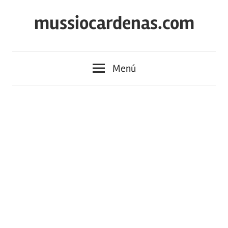
Saltar
mussiocardenas.com
al
contenido
Menú