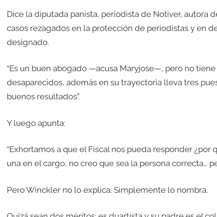
Dice la diputada panista, periodista de Notiver, autora d
casos rezagados en la protección de periodistas y en 
designado.
“Es un buen abogado —acusa Maryjose—, pero no tiene 
desaparecidos, además en su trayectoria lleva tres pues
buenos resultados”.
Y luego apunta:
“Exhortamos a que el Fiscal nos pueda responder ¿por q
una en el cargo, no creo que sea la persona correcta… p
Pero Winckler no lo explica. Simplemente lo nombra.
Quizá sean dos méritos: es duartista y su padre es el col