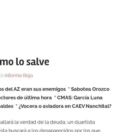
smo lo salve
En
Informe Rojo
os del AZ eran sus enemigos
* Sabotea Orozco
ctores de última hora
* CMAS: García Luna
caldes
* ¿Vocera o aviadora en CAEV Nanchital?
hallará la verdad de la deuda, un duartista
ista buscará a los desaparecidos por los que