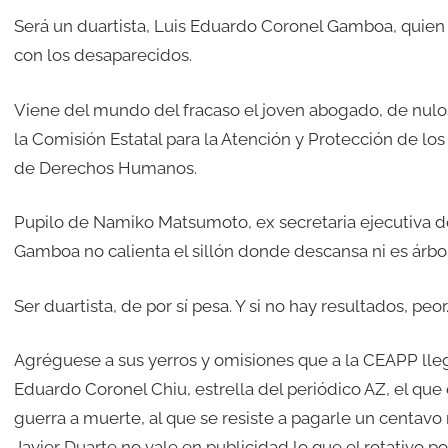
Será un duartista, Luis Eduardo Coronel Gamboa, quien 
con los desaparecidos.
Viene del mundo del fracaso el joven abogado, de nulos 
la Comisión Estatal para la Atención y Protección de lo
de Derechos Humanos.
Pupilo de Namiko Matsumoto, ex secretaria ejecutiva de
Gamboa no calienta el sillón donde descansa ni es árbol
Ser duartista, de por sí pesa. Y si no hay resultados, peor
Agréguese a sus yerros y omisiones que a la CEAPP lleg
Eduardo Coronel Chiu, estrella del periódico AZ, el que 
guerra a muerte, al que se resiste a pagarle un centav
Javier Duarte no vale en publicidad lo que el rotativo po