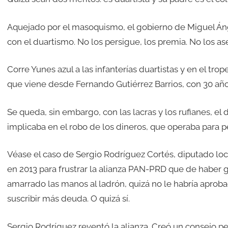
Aquejado por el masoquismo, el gobierno de Miguel Áng
con el duartismo. No los persigue, los premia. No los ase
Corre Yunes azul a las infanterías duartistas y en el tro
que viene desde Fernando Gutiérrez Barrios, con 30 años
Se queda, sin embargo, con las lacras y los rufianes, el
implicaba en el robo de los dineros, que operaba para pe
Véase el caso de Sergio Rodríguez Cortés, diputado loca
en 2013 para frustrar la alianza PAN-PRD que de haber 
amarrado las manos al ladrón, quizá no le habría aproba
suscribir más deuda. O quizá sí.
Sergio Rodríguez reventó la alianza. Creó un consejo pe