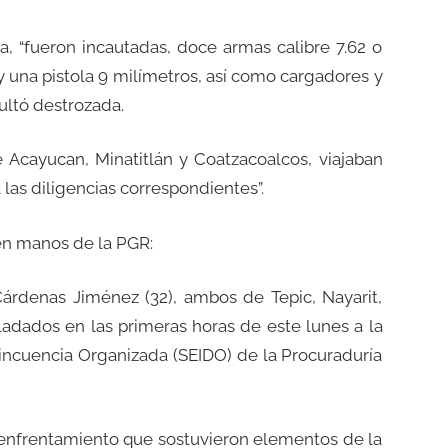
, “fueron incautadas, doce armas calibre 7.62 o
y una pistola 9 milímetros, así como cargadores y
sultó destrozada.
e Acayucan, Minatitlán y Coatzacoalcos, viajaban
 las diligencias correspondientes”.
en manos de la PGR:
 Cárdenas Jiménez (32), ambos de Tepic, Nayarit,
adados en las primeras horas de este lunes a la
incuencia Organizada (SEIDO) de la Procuraduría
 enfrentamiento que sostuvieron elementos de la