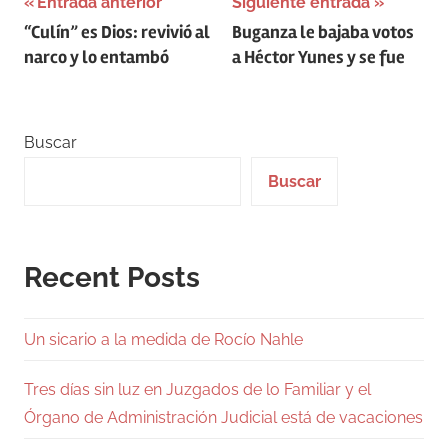
Navegación
Entrada anterior
Siguiente entrada
“Culín” es Dios: revivió al
Buganza le bajaba votos
de
narco y lo entambó
a Héctor Yunes y se fue
entradas
Buscar
Buscar
Recent Posts
Un sicario a la medida de Rocío Nahle
Tres días sin luz en Juzgados de lo Familiar y el
Órgano de Administración Judicial está de vacaciones