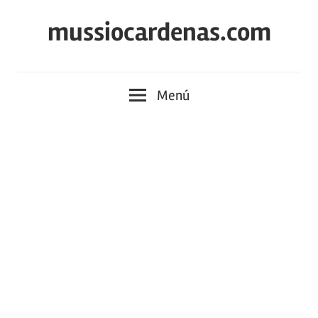
Saltar
mussiocardenas.com
al
contenido
Menú