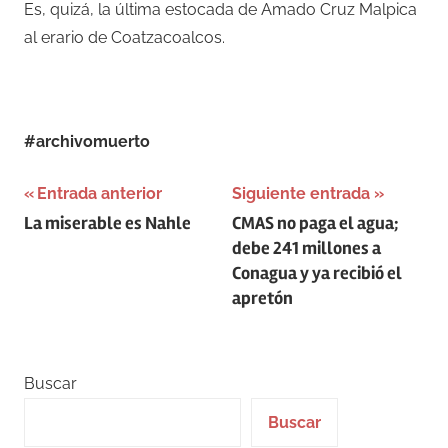
Es, quizá, la última estocada de Amado Cruz Malpica
al erario de Coatzacoalcos.
#archivomuerto
Navegación
Entrada anterior
Siguiente entrada
La miserable es Nahle
CMAS no paga el agua;
de
debe 241 millones a
entradas
Conagua y ya recibió el
apretón
Buscar
Buscar