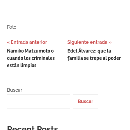
–
Foto:
Navegación
Entrada anterior
Siguiente entrada
Namiko Matzumoto o
Edel Álvarez: que la
de
cuando los criminales
familia se trepe al poder
entradas
están limpios
Buscar
Buscar
Recent Posts