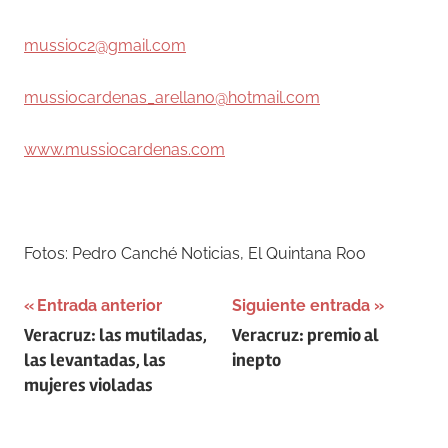
mussioc2@gmail.com
mussiocardenas_arellano@hotmail.com
www.mussiocardenas.com
Fotos: Pedro Canché Noticias, El Quintana Roo
Navegación
Entrada anterior
Siguiente entrada
Veracruz: las mutiladas,
Veracruz: premio al
de
las levantadas, las
inepto
entradas
mujeres violadas