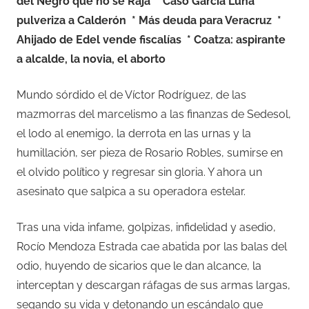
del Negro que no se Raja
* Caso García Luna
pulveriza a Calderón
* Más deuda para Veracruz
*
Ahijado de Edel vende fiscalías
* Coatza: aspirante
a alcalde, la novia, el aborto
Mundo sórdido el de Víctor Rodríguez, de las
mazmorras del marcelismo a las finanzas de Sedesol,
el lodo al enemigo, la derrota en las urnas y la
humillación, ser pieza de Rosario Robles, sumirse en
el olvido político y regresar sin gloria. Y ahora un
asesinato que salpica a su operadora estelar.
Tras una vida infame, golpizas, infidelidad y asedio,
Rocío Mendoza Estrada cae abatida por las balas del
odio, huyendo de sicarios que le dan alcance, la
interceptan y descargan ráfagas de sus armas largas,
segando su vida y detonando un escándalo que