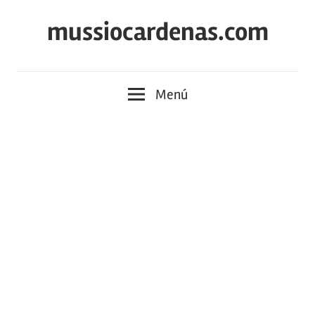
Saltar
mussiocardenas.com
al
contenido
Menú