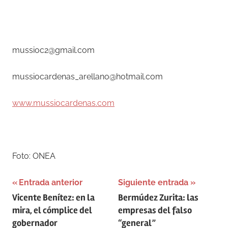
–
mussioc2@gmail.com
mussiocardenas_arellano@hotmail.com
www.mussiocardenas.com
–
Foto: ONEA
Navegación
Entrada anterior
Siguiente entrada
Vicente Benítez: en la
Bermúdez Zurita: las
de
mira, el cómplice del
empresas del falso
entradas
gobernador
“general”