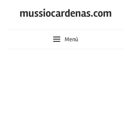
Saltar
mussiocardenas.com
al
contenido
Menú