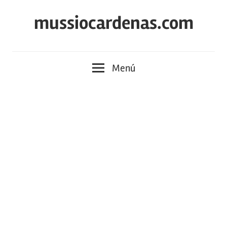
Saltar
mussiocardenas.com
al
contenido
Menú