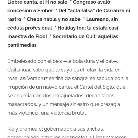
Liebre canta, el H no sale
* Congreso avaló
concesión a Ember
* Del “acta falsa” de Carranza ni
rastro
* Cheba habla y no sabe
* Laureano, sin
cédula profesional
* Holiday Inn: la estafa casi
maestra de Fidel
* Secretario de Cuit: aquellas
pantimedias
Embelesado con el beis —la bola dura y el bat—,
Cuitláhuac sabe que lo suyo es el relax, la vida en
rosa, así Veracruz se tiña de sangre, se sacuda con la
irrupción de un nuevo cártel, el Cártel del Siglo, que
se anuncia con dos encajuelados, decapitados,
masacrados, y un mensaje siniestro que presagia
más violencia, una violencia brutal.
Ríe y bromea el gobernador, a sus anchas,
desparpajado entre los prospectos a Ligas Mayores,