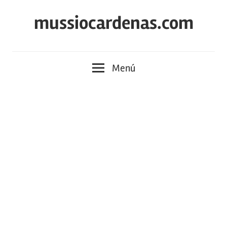
Saltar
mussiocardenas.com
al
contenido
Menú