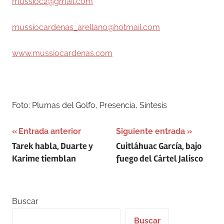
mussioc2@gmail.com
mussiocardenas_arellano@hotmail.com
www.mussiocardenas.com
–
Foto: Plumas del Golfo, Presencia, Síntesis
Navegación
Entrada anterior
Siguiente entrada
Tarek habla, Duarte y
Cuitláhuac García, bajo
de
Karime tiemblan
fuego del Cártel Jalisco
entradas
Buscar
Buscar