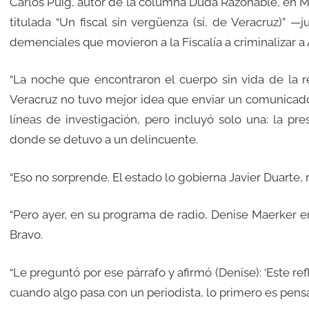
Carlos Puig, autor de la columna Duda Razonable, en Mil
titulada “Un fiscal sin vergüenza (sí, de Veracruz)” —
demenciales que movieron a la Fiscalía a criminalizar a 
“La noche que encontraron el cuerpo sin vida de la re
Veracruz no tuvo mejor idea que enviar un comunicado
líneas de investigación, pero incluyó solo una: la p
donde se detuvo a un delincuente.
“Eso no sorprende. El estado lo gobierna Javier Duarte,
“Pero ayer, en su programa de radio, Denise Maerker ent
Bravo.
“Le preguntó por ese párrafo y afirmó (Denise): ‘Este r
cuando algo pasa con un periodista, lo primero es pensa