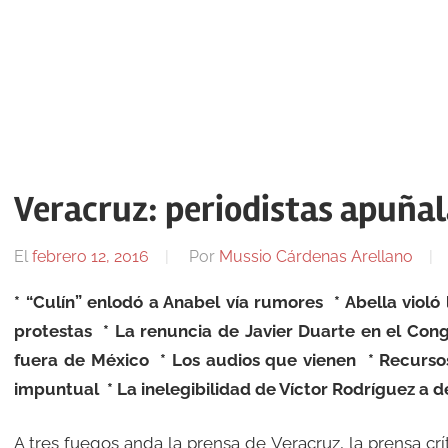
Veracruz: periodistas apuña
El
febrero 12, 2016
Por
Mussio Cárdenas Arellano
* “Culín” enlodó a Anabel vía rumores
* Abella violó 
protestas
* La renuncia de Javier Duarte en el Con
fuera de México
* Los audios que vienen
* Recurso
impuntual
* La inelegibilidad de Víctor Rodríguez a 
A tres fuegos anda la prensa de Veracruz, la prensa crí