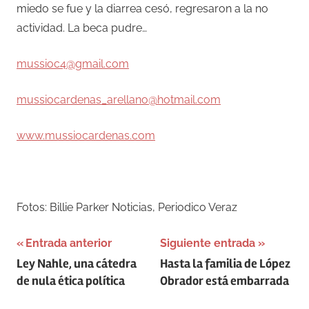
miedo se fue y la diarrea cesó, regresaron a la no
actividad. La beca pudre…
mussioc4@gmail.com
mussiocardenas_arellano@hotmail.com
www.mussiocardenas.com
Fotos: Billie Parker Noticias, Periodico Veraz
Navegación
Entrada anterior
Siguiente entrada
Ley Nahle, una cátedra
Hasta la familia de López
de
de nula ética política
Obrador está embarrada
entradas