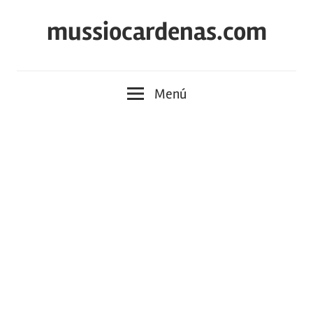
Saltar
mussiocardenas.com
al
contenido
Menú