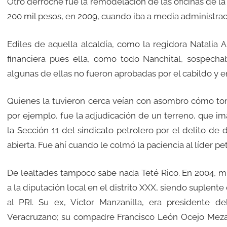
Otro derroche fue la remodelación de las oficinas de la
200 mil pesos, en 2009, cuando iba a media administrac
Ediles de aquella alcaldía, como la regidora Natalia
financiera pues ella, como todo Nanchital, sospecha
algunas de ellas no fueron aprobadas por el cabildo y en
Quienes la tuvieron cerca veían con asombro cómo tom
por ejemplo, fue la adjudicación de un terreno, que i
la Sección 11 del sindicato petrolero por el delito de 
abierta. Fue ahí cuando le colmó la paciencia al líder
De lealtades tampoco sabe nada Teté Rico. En 2004, mi
a la diputación local en el distrito XXX, siendo suplente
al PRI. Su ex, Víctor Manzanilla, era presidente de
Veracruzano; su compadre Francisco León Ocejo Meza c