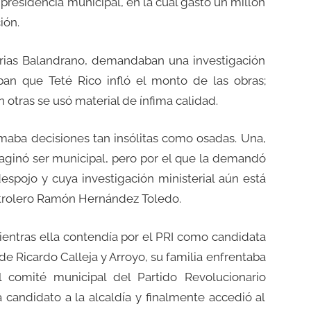
 presidencia municipal, en la cual gastó un millón
ión.
 Arias Balandrano, demandaban una investigación
ban que Teté Rico infló el monto de las obras;
 otras se usó material de ínfima calidad.
aba decisiones tan insólitas como osadas. Una,
maginó ser municipal, pero por el que la demandó
despojo y cuya investigación ministerial aún está
 petrolero Ramón Hernández Toledo.
entras ella contendía por el PRI como candidata
 de Ricardo Calleja y Arroyo, su familia enfrentaba
l comité municipal del Partido Revolucionario
andidato a la alcaldía y finalmente accedió al