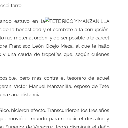
spilfarro.
uando estuvo en la
ido la honestidad y el combate a la corrupción.
lo fue meter al orden, y de ser posible a la cárcel
dre Francisco León Ocejo Meza, al que le halló
as y una cauda de tropelías que, según quienes
osible, pero más contra el tesorero de aquel
aran: Víctor Manuel Manzanilla, esposo de Teté
una sana distancia.
co, hicieron efecto. Transcurrieron los tres años
que movió el mundo para reducir el desfalco y
ión Superior de Veracruz, logró disminuir el daño