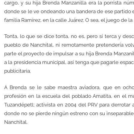
cargo, y su hija Brenda Manzanilla era la porrista nú
donde se le ve ondeando una bandera de ese partido e
familia Ramírez, en la calle Juárez. O sea, el juego de l
Tonta, lo que se dice tonta, no es, pero sí terca y de
pueblo de Nanchital, ni remotamente pretendería volver 
parte el proyecto de impulsar a su hija Brenda Manzanil
a la presidencia municipal, así tenga que pagarle espaci
publicitaria.
A Brenda se le sabe maestra aviadora, que en oc
profesión en la escuela del poblado Amatita, en el mu
Tuzandépetl; activista en 2004 del PRV para derrotar a
donde no se pierde ningún estreno con su inseparable A
Nanchital.