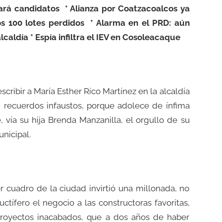
gulará candidatos * Alianza por Coatzacoalcos ya
os 100 lotes perdidos * Alarma en el PRD: aún
caldía * Espía infiltra el IEV en Cosoleacaque
scribir a María Esther Rico Martínez en la alcaldía
recuerdos infaustos, porque adolece de ínfima
 vía su hija Brenda Manzanilla, el orgullo de su
nicipal.
 cuadro de la ciudad invirtió una millonada, no
ctífero el negocio a las constructoras favoritas,
proyectos inacabados, que a dos años de haber