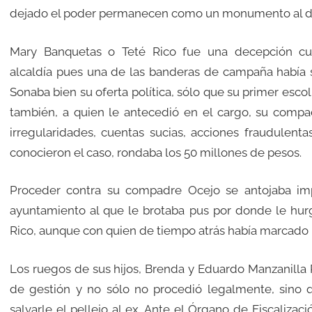
dejado el poder permanecen como un monumento al de
Mary Banquetas o Teté Rico fue una decepción c
alcaldía pues una de las banderas de campaña había s
Sonaba bien su oferta política, sólo que su primer escol
también, a quien le antecedió en el cargo, su compa
irregularidades, cuentas sucias, acciones fraudulent
conocieron el caso, rondaba los 50 millones de pesos.
Proceder contra su compadre Ocejo se antojaba imp
ayuntamiento al que le brotaba pus por donde le hurg
Rico, aunque con quien de tiempo atrás había marcado 
Los ruegos de sus hijos, Brenda y Eduardo Manzanilla Ri
de gestión y no sólo no procedió legalmente, sino 
salvarle el pellejo al ex. Ante el Órgano de Fiscalizac