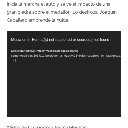
Inicia la marcha el auto y se ve el impacto de una
gran piedra sobre el medallón. Lo destroza. Joaquín
Caballero emprende la huida.
Reproductor
Media error: Format(s) not supported or source(s) not found
de
vídeo
Descargar archivo: https://mussiocardenas.com/wp-
content/uploads/2014/12/persiguen_a_joaqu%C3%ADn_caballero_en_tatahuicapan.m
_=1
(Video de la reportera Teresa Morales)