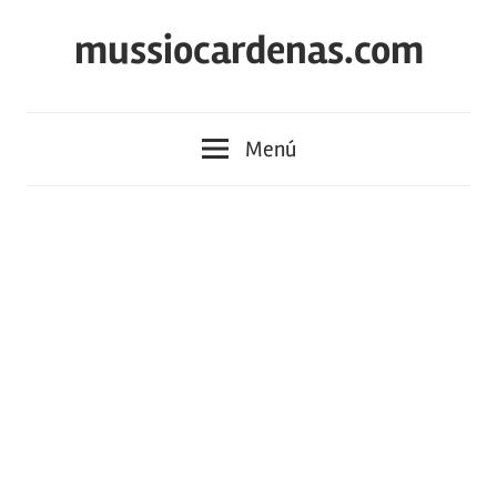
Saltar
mussiocardenas.com
al
contenido
Menú