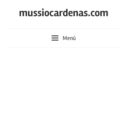
Saltar
mussiocardenas.com
al
contenido
Menú