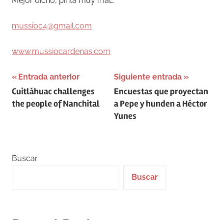
Mejor dicho, pinta muy mal…
mussioc4@gmail.com
www.mussiocardenas.com
Navegación
Entrada anterior
Siguiente entrada
Cuitláhuac challenges
Encuestas que proyectan
de
the people of Nanchital
a Pepe y hunden a Héctor
entradas
Yunes
Buscar
Buscar