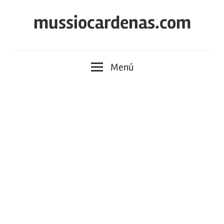
Saltar
mussiocardenas.com
al
contenido
Menú