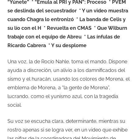
“Yúnete”
* “Emula al PRI y PAN”: Proceso
* PVEM
se deslinda del secuestrador
* Y un video muestra
cuando Chagra lo entronizó
* La banda de Celis y
su lío con el H * Revuelta en CMAS
* Que Wilburn
trabaje con el equipo de Abreu
* Las ínfulas de
Ricardo Cabrera
* Y su desplome
Una voz, la de Rocío Nahle, toma el mando. Dispone
ayuda a discreción, un alivio a los damnificados del
sismo y el huracán, usando los colores de Morena, el
emblema de Morena, a “la gente de Morena”,
lucrando, como el yunismo azul, con la tragedia
social.
Su voz se escucha clara, determinante, mientras su
rostro apenas si se logra ver, en un video que exhibe
las pifias de la coordinadora del Movimiento de