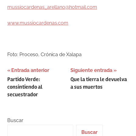
mussiocardenas_arellano@hotmail.com
www.mussiocardenas.com
–
Foto: Proceso, Crónica de Xalapa
Navegación
Entrada anterior
Siguiente entrada
Partido Verde:
Que la tierra le devuelva
de
consintiendo al
a sus muertos
entradas
secuestrador
Buscar
Buscar