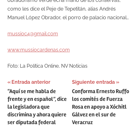
obradorismo verde echa mano de los conservas,
como les dice el Peje de Tepetitán, alias Andrés
Manuel López Obrador, el porro de palacio nacional…
mussioc4@gmail.com
www.mussiocardenas.com
Foto: La Política Online, NV Noticias
Navegación
Entrada anterior
Siguiente entrada
“Aquí se me habla de
Conforma Ernesto Ruffo
de
frente y en español”, dice
los comités de Fuerza
entradas
la legisladora que
Rosa en apoyo a Xóchitl
discrimina y ahora quiere
Gálvez en el sur de
ser diputada federal
Veracruz