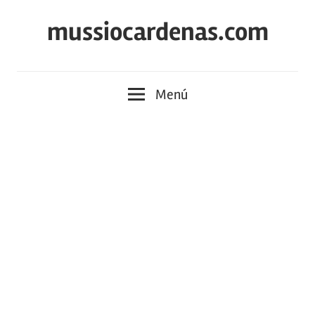
Saltar
mussiocardenas.com
al
contenido
Menú