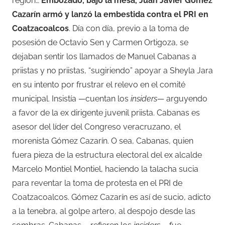
región…
Embozado, bajo la mesa, Juan Javier Gómez
Cazarín armó y lanzó la embestida contra el PRI en
Coatzacoalcos
. Día con día, previo a la toma de
posesión de Octavio Sen y Carmen Ortigoza, se
dejaban sentir los llamados de Manuel Cabanas a
priistas y no priistas, “sugiriendo” apoyar a Sheyla Jara
en su intento por frustrar el relevo en el comité
municipal. Insistía —cuentan los
insiders
— arguyendo
a favor de la ex dirigente juvenil priista. Cabanas es
asesor del líder del Congreso veracruzano, el
morenista Gómez Cazarín. O sea, Cabanas, quien
fuera pieza de la estructura electoral del ex alcalde
Marcelo Montiel Montiel, haciendo la talacha sucia
para reventar la toma de protesta en el PRI de
Coatzacoalcos. Gómez Cazarín es así de sucio, adicto
a la tenebra, al golpe artero, al despojo desde las