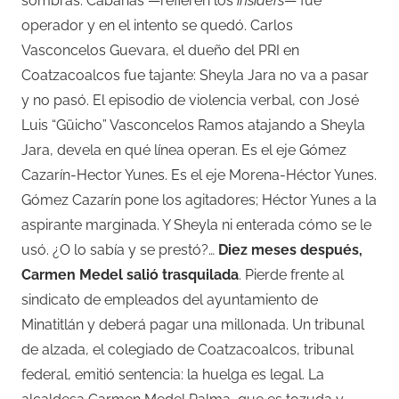
sombras. Cabanas —refieren los
insiders
— fue
operador y en el intento se quedó. Carlos
Vasconcelos Guevara, el dueño del PRI en
Coatzacoalcos fue tajante: Sheyla Jara no va a pasar
y no pasó. El episodio de violencia verbal, con José
Luis “Güicho” Vasconcelos Ramos atajando a Sheyla
Jara, devela en qué línea operan. Es el eje Gómez
Cazarín-Hector Yunes. Es el eje Morena-Héctor Yunes.
Gómez Cazarín pone los agitadores; Héctor Yunes a la
aspirante marginada. Y Sheyla ni enterada cómo se le
usó. ¿O lo sabía y se prestó?…
Diez meses después,
Carmen Medel salió trasquilada
. Pierde frente al
sindicato de empleados del ayuntamiento de
Minatitlán y deberá pagar una millonada. Un tribunal
de alzada, el colegiado de Coatzacoalcos, tribunal
federal, emitió sentencia: la huelga es legal. La