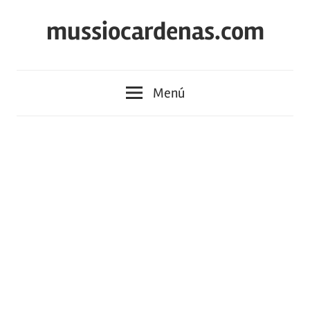
Saltar
mussiocardenas.com
al
contenido
Menú