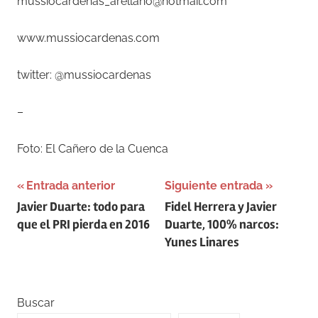
mussiocardenas_arellano@hotmail.com
www.mussiocardenas.com
twitter: @mussiocardenas
–
Foto: El Cañero de la Cuenca
Navegación
Entrada anterior
Siguiente entrada
Javier Duarte: todo para
Fidel Herrera y Javier
de
que el PRI pierda en 2016
Duarte, 100% narcos:
entradas
Yunes Linares
Buscar