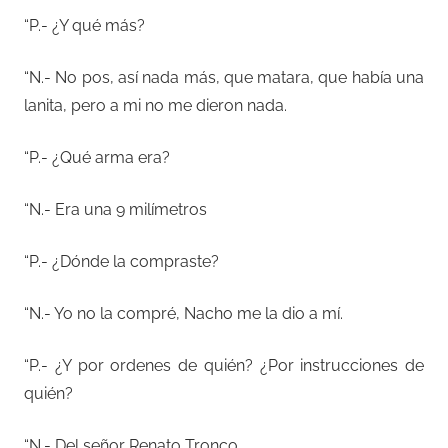
“P.- ¿Y qué más?
“N.- No pos, así nada más, que matara, que había una
lanita, pero a mi no me dieron nada.
“P.- ¿Qué arma era?
“N.- Era una 9 milímetros
“P.- ¿Dónde la compraste?
“N.- Yo no la compré, Nacho me la dio a mí.
“P.- ¿Y por ordenes de quién? ¿Por instrucciones de
quién?
“N.- Del señor Renato Tronco.