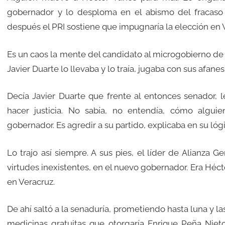
gobernador y lo desploma en el abismo del fracaso e
después el PRI sostiene que impugnaría la elección en 
Es un caos la mente del candidato al microgobierno de 
Javier Duarte lo llevaba y lo traía, jugaba con sus afanes
Decía Javier Duarte que frente al entonces senador, 
hacer justicia. No sabía, no entendía, cómo algu
gobernador. Es agredir a su partido, explicaba en su lógic
Lo trajo así siempre. A sus pies, el líder de Alianza G
virtudes inexistentes, en el nuevo gobernador. Era Héct
en Veracruz.
De ahí saltó a la senaduría, prometiendo hasta luna y las
medicinas gratuitas que otorgaría Enrique Peña Nieto