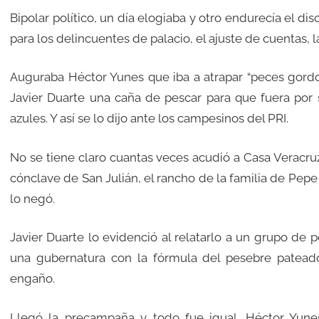
Bipolar político, un día elogiaba y otro endurecía el di
para los delincuentes de palacio, el ajuste de cuentas, 
Auguraba Héctor Yunes que iba a atrapar “peces gordos
Javier Duarte una caña de pescar para que fuera por s
azules. Y así se lo dijo ante los campesinos del PRI.
No se tiene claro cuantas veces acudió a Casa Veracruz 
cónclave de San Julián, el rancho de la familia de Pep
lo negó.
Javier Duarte lo evidenció al relatarlo a un grupo de 
una gubernatura con la fórmula del pesebre pateado. 
engaño.
Llegó la precampaña y todo fue igual. Héctor Yunes