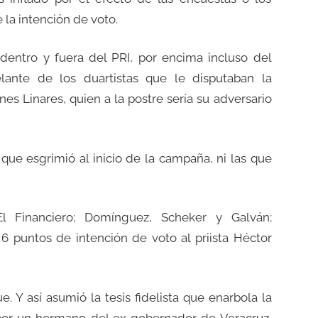
la intención de voto.
 dentro y fuera del PRI, por encima incluso del
lante de los duartistas que le disputaban la
es Linares, quien a la postre sería su adversario
que esgrimió al inicio de la campaña, ni las que
l Financiero; Domínguez, Scheker y Galván;
 puntos de intención de voto al priista Héctor
. Y así asumió la tesis fidelista que enarbola la
por un hermano del ex gobernador de Veracruz,