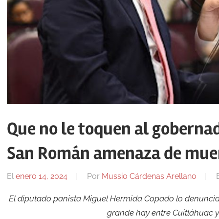
Que no le toquen al goberna
San Román amenaza de mue
El
enero 14, 2024
Por
Mussio Cárdenas Arellano
El diputado panista Miguel Hermida Copado lo denuncia 
grande hay entre Cuitláhuac y