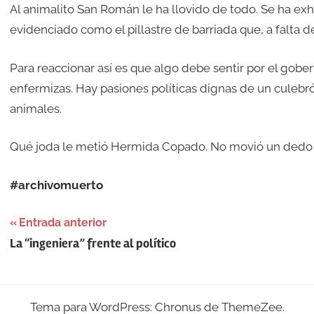
Al animalito San Román le ha llovido de todo. Se ha ex
evidenciado como el pillastre de barriada que, a falta d
Para reaccionar así es que algo debe sentir por el gob
enfermizas. Hay pasiones políticas dignas de un culebró
animales.
Qué joda le metió Hermida Copado. No movió un dedo 
#archivomuerto
Navegación
Entrada anterior
La “ingeniera” frente al político
de
entradas
Tema para WordPress: Chronus de ThemeZee.