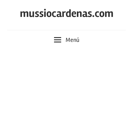
Saltar
mussiocardenas.com
al
contenido
Menú