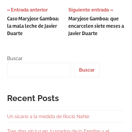
Navegación
Entrada anterior
Siguiente entrada
Caso Maryjose Gamboa:
Maryjose Gamboa: que
de
la mala leche de Javier
encarcelen siete meses a
entradas
Duarte
Javier Duarte
Buscar
Buscar
Recent Posts
Un sicario a la medida de Rocío Nahle
Tres días sin luz en Juzgados de lo Familiar y el