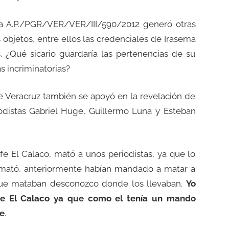
ia A.P./PGR/VER/VER/III/590/2012 generó otras
s objetos, entre ellos las credenciales de Irasema
 ¿Qué sicario guardaría las pertenencias de su
s incriminatorias?
 Veracruz también se apoyó en la revelación de
eriodistas Gabriel Huge, Guillermo Luna y Esteban
fe El Calaco, mató a unos periodistas, ya que lo
 mató, anteriormente habían mandado a matar a
s que mataban desconozco donde los llevaban.
Yo
de El Calaco ya que como el tenía un mando
me
.