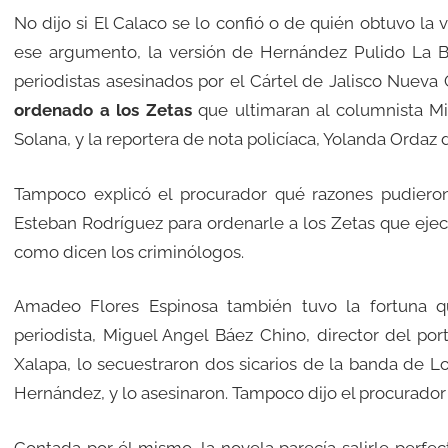
No dijo si El Calaco se lo confió o de quién obtuvo l
ese argumento, la versión de Hernández Pulido La Ber
periodistas asesinados por el Cártel de Jalisco Nueva
ordenado a los Zetas
que ultimaran al columnista Mi
Solana, y la reportera de nota policíaca, Yolanda Ordaz d
Tampoco explicó el procurador qué razones pudiero
Esteban Rodríguez para ordenarle a los Zetas que ejec
como dicen los criminólogos.
Amadeo Flores Espinosa también tuvo la fortuna q
periodista, Miguel Angel Báez Chino, director del por
Xalapa, lo secuestraron dos sicarios de la banda de L
Hernández, y lo asesinaron. Tampoco dijo el procurador 
Contada por él mismo, la novela parecía salirle perf