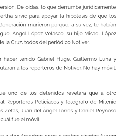
a versión. De oídas, lo que derrumba jurídicamente
tha sirvió para apoyar la hipótesis de que los
 Generación murieron porque, a su vez, le habían
guel Angel López Velasco, su hijo Misael López
e la Cruz, todos del periódico Notiver.
n haber tenido Gabriel Huge, Guillermo Luna y
utaran a los reporteros de Notiver. No hay móvil,
ue uno de los detenidos revelara que a otro
tal Reporteros Policíacos y fotógrafo de Milenio
os Zetas, Juan del Ángel Torres y Daniel Reynoso
cuál fue el móvil.
ecta a don Amadreo porque ambos sicarios fueron