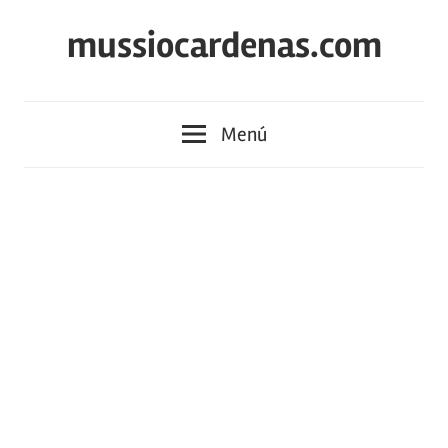
Saltar
mussiocardenas.com
al
contenido
Menú