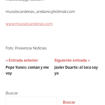
mussiocardenas_arellano@hotmail.com
www.mussiocardenas.com
–
Foto: Presencia Noticias
Navegación
Entrada anterior
Siguiente entrada
Pepe Yunes: coman y me
Javier Duarte: el loco soy
de
voy
yo
entradas
Buscar
Buscar