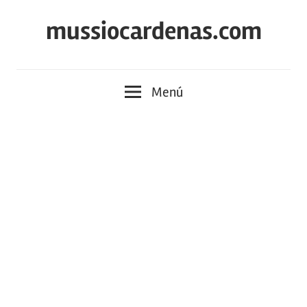
Saltar
mussiocardenas.com
al
contenido
Menú