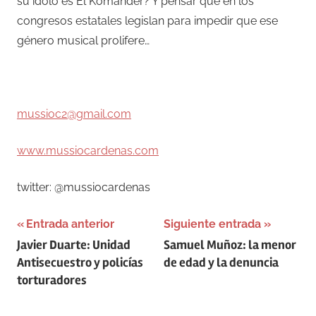
su ídolo es El Komander? Y pensar que en los
congresos estatales legislan para impedir que ese
género musical prolifere…
mussioc2@gmail.com
www.mussiocardenas.com
twitter: @mussiocardenas
Navegación
Entrada anterior
Siguiente entrada
Javier Duarte: Unidad
Samuel Muñoz: la menor
de
Antisecuestro y policías
de edad y la denuncia
entradas
torturadores