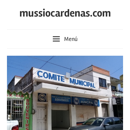
Saltar
mussiocardenas.com
al
contenido
Menú