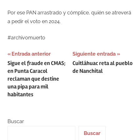
Por ese PAN arrastrado y cómplice, quién se atreverá
a pedir el voto en 2024.
#archivomuerto
Navegación
Entrada anterior
Siguiente entrada
Sigue el fraude en CMAS;
Cuitláhuac reta al pueblo
de
en Punta Caracol
de Nanchital
entradas
reclaman que destine
una pipa para mil
habitantes
Buscar
Buscar