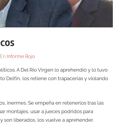
icos
En
Informe Rojo
íticos. A Del Río Virgen lo aprehendió y lo tuvo
to Delfín, los retiene con trapacerías y violando
ados, inermes. Se empeña en retenerlos tras las
guar montajes, usar a jueces podridos para
y son liberados, los vuelve a aprehender.