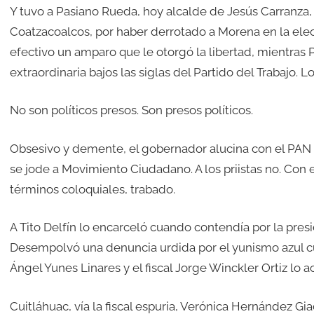
Y tuvo a Pasiano Rueda, hoy alcalde de Jesús Carranza, 
Coatzacoalcos, por haber derrotado a Morena en la ele
efectivo un amparo que le otorgó la libertad, mientras 
extraordinaria bajos las siglas del Partido del Trabajo. L
No son políticos presos. Son presos políticos.
Obsesivo y demente, el gobernador alucina con el PAN y 
se jode a Movimiento Ciudadano. A los priistas no. Con e
términos coloquiales, trabado.
A Tito Delfín lo encarceló cuando contendía por la pres
Desempolvó una denuncia urdida por el yunismo azul cu
Ángel Yunes Linares y el fiscal Jorge Winckler Ortiz lo 
Cuitláhuac, vía la fiscal espuria, Verónica Hernández Giad