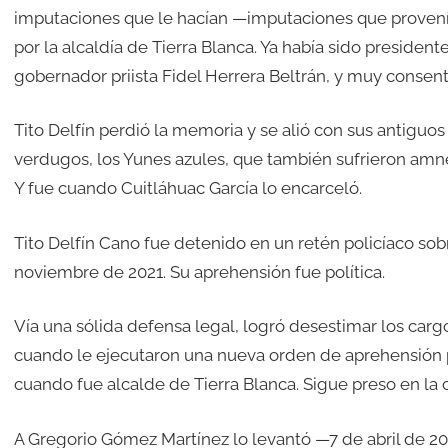
imputaciones que le hacían —imputaciones que provení
por la alcaldía de Tierra Blanca. Ya había sido presiden
gobernador priista Fidel Herrera Beltrán, y muy consent
Tito Delfín perdió la memoria y se alió con sus antiguo
verdugos, los Yunes azules, que también sufrieron amnes
Y fue cuando Cuitláhuac García lo encarceló.
Tito Delfín Cano fue detenido en un retén policíaco sob
noviembre de 2021. Su aprehensión fue política.
Vía una sólida defensa legal, logró desestimar los cargo
cuando le ejecutaron una nueva orden de aprehensión p
cuando fue alcalde de Tierra Blanca. Sigue preso en la 
A Gregorio Gómez Martínez lo levantó —7 de abril de 20