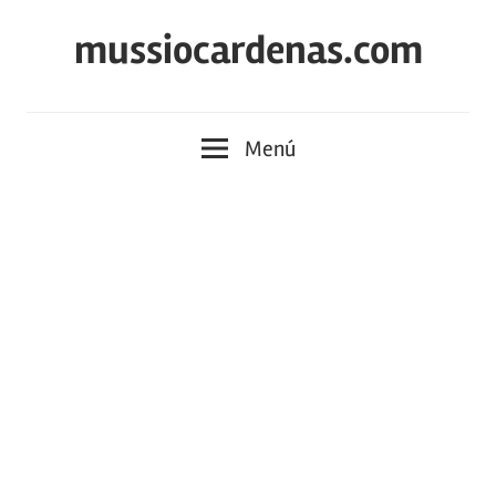
Saltar
mussiocardenas.com
al
contenido
Menú