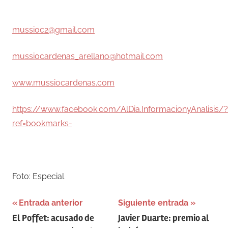
–
mussioc2@gmail.com
mussiocardenas_arellano@hotmail.com
www.mussiocardenas.com
https://www.facebook.com/AlDia.InformacionyAnalisis/?
ref=bookmarks-
–
Foto: Especial
Navegación
Entrada anterior
Siguiente entrada
El Poffet: acusado de
Javier Duarte: premio al
de