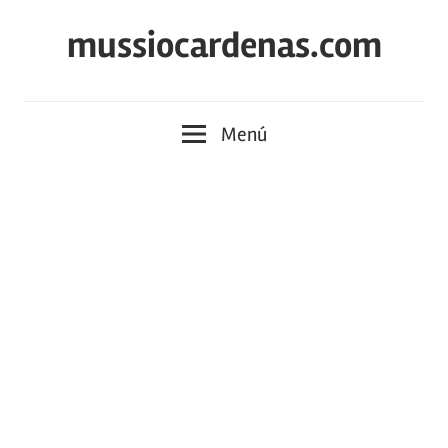
Saltar
mussiocardenas.com
al
contenido
Menú