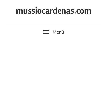
Saltar
mussiocardenas.com
al
contenido
Menú