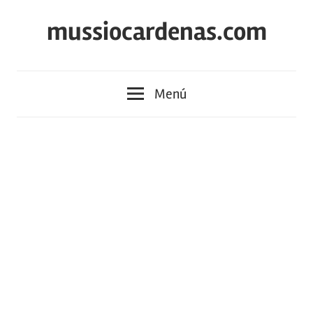
Saltar
mussiocardenas.com
al
contenido
Menú