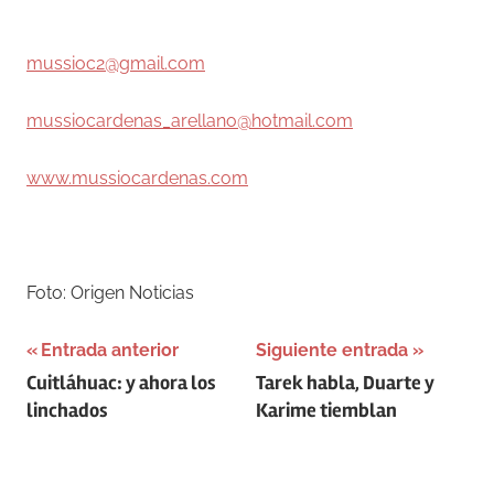
–
mussioc2@gmail.com
mussiocardenas_arellano@hotmail.com
www.mussiocardenas.com
–
Foto: Origen Noticias
Navegación
Entrada anterior
Siguiente entrada
Cuitláhuac: y ahora los
Tarek habla, Duarte y
de
linchados
Karime tiemblan
entradas