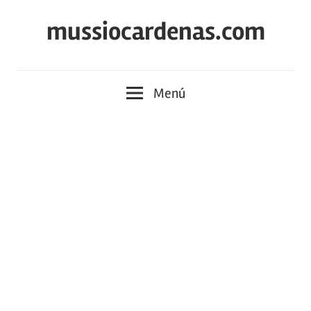
Saltar
mussiocardenas.com
al
contenido
Menú