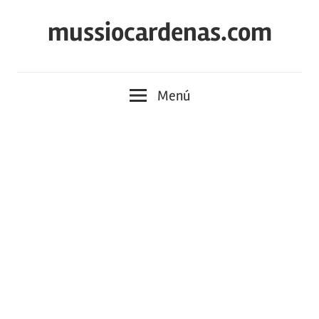
Saltar
mussiocardenas.com
al
contenido
Menú