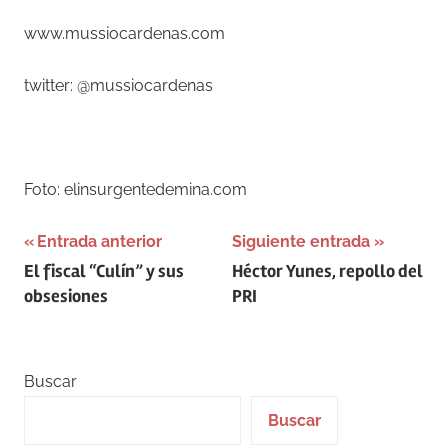
www.mussiocardenas.com
twitter: @mussiocardenas
–
Foto: elinsurgentedemina.com
Navegación
Entrada anterior
Siguiente entrada
El fiscal “Culín” y sus
Héctor Yunes, repollo del
de
obsesiones
PRI
entradas
Buscar
Buscar