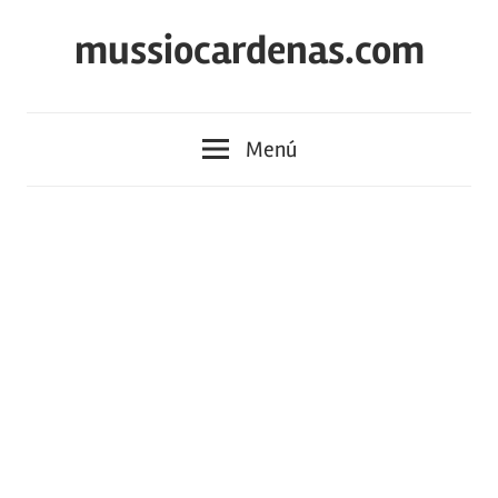
Saltar
mussiocardenas.com
al
contenido
Menú