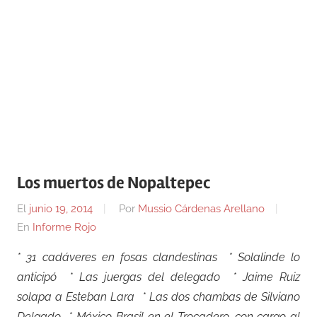
Los muertos de Nopaltepec
El
junio 19, 2014
Por
Mussio Cárdenas Arellano
En
Informe Rojo
* 31 cadáveres en fosas clandestinas * Solalinde lo
anticipó * Las juergas del delegado * Jaime Ruiz
solapa a Esteban Lara * Las dos chambas de Silviano
Delgado * México-Brasil en el Trocadero, con cargo al