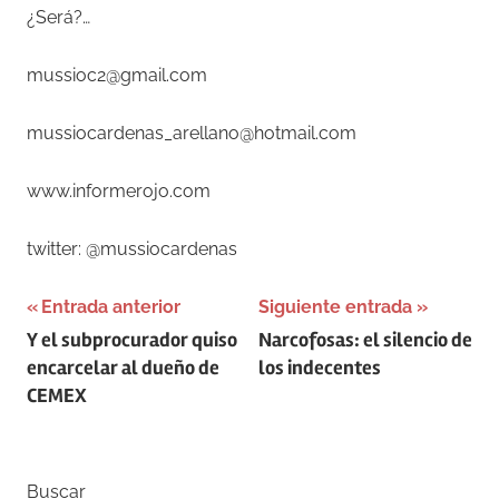
¿Será?…
mussioc2@gmail.com
mussiocardenas_arellano@hotmail.com
www.informerojo.com
twitter: @mussiocardenas
Navegación
Entrada anterior
Siguiente entrada
Y el subprocurador quiso
Narcofosas: el silencio de
de
encarcelar al dueño de
los indecentes
entradas
CEMEX
Buscar