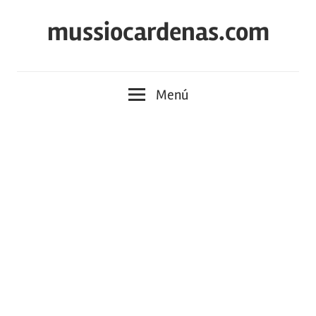
Saltar
mussiocardenas.com
al
contenido
Menú