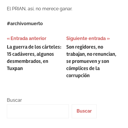
El PRIAN, así, no merece ganar.
#archivomuerto
Navegación
Entrada anterior
Siguiente entrada
La guerra de los cárteles:
Son regidores, no
de
15 cadáveres, algunos
trabajan, no renuncian,
entradas
desmembrados, en
se promueven y son
Tuxpan
cómplices de la
corrupción
Buscar
Buscar