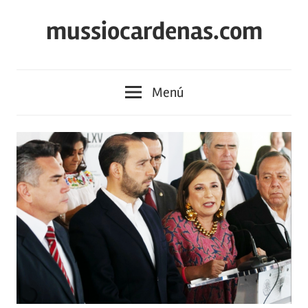
Saltar
mussiocardenas.com
al
contenido
Menú